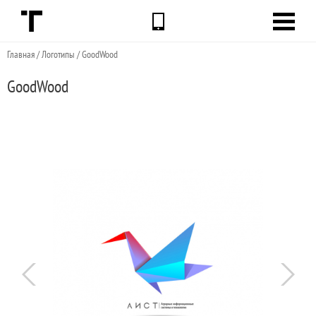
Главная
/
Логотипы
/
GoodWood
GoodWood